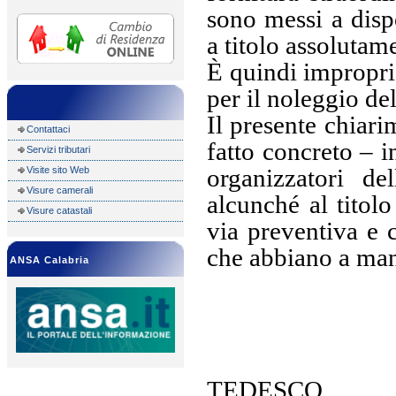
sono messi a disp
a titolo assolutam
È quindi impropri
per il noleggio de
Il presente chiari
Contattaci
fatto concreto – i
Servizi tributari
organizzatori de
Visite sito Web
Visure camerali
alcunché al titolo
Visure catastali
via preventiva e c
che abbiano a mani
ANSA Calabria
TEDESCO