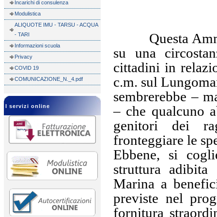
Incarichi di consulenza
Modulistica
ALIQUOTE IMU - TARSU - ACQUA
Questa Ammi
- TARI
Informazioni scuola
su una circostan
Privacy
cittadini in relaz
COVID 19
c.m. sul Lungomar
COMUNICAZIONE_N._4.pdf
sembrerebbe – ma 
I servizi online
– che qualcuno ab
genitori dei r
fronteggiare le sp
Ebbene, si cogli
struttura adibit
Marina a benefici
previste nel pro
fornitura straordi