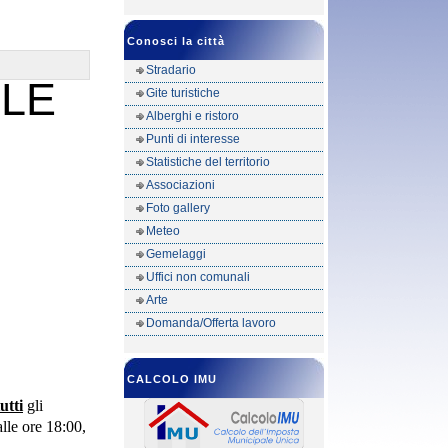
Conosci la città
Stradario
LE
Gite turistiche
Alberghi e ristoro
Punti di interesse
Statistiche del territorio
Associazioni
Foto gallery
Meteo
Gemelaggi
Uffici non comunali
Arte
Domanda/Offerta lavoro
CALCOLO IMU
tutti
gli
alle ore 18:00,