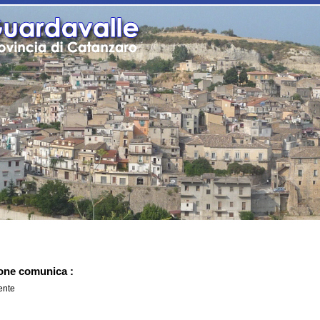
one comunica :
ente