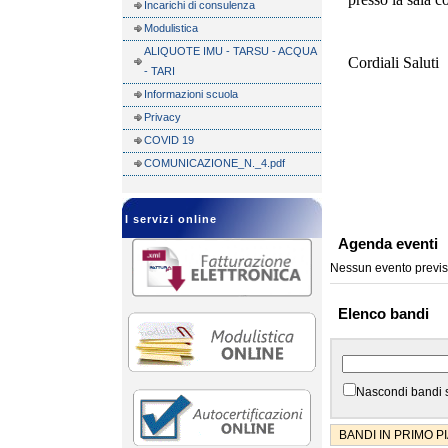
Incarichi di consulenza
Modulistica
ALIQUOTE IMU - TARSU - ACQUA
Cordiali Saluti
- TARI
Informazioni scuola
Privacy
f.t
COVID 19
COMUNICAZIONE_N._4.pdf
I servizi online
Agenda eventi
Nessun evento previs
Elenco bandi
Nascondi bandi 
BANDI IN PRIMO P