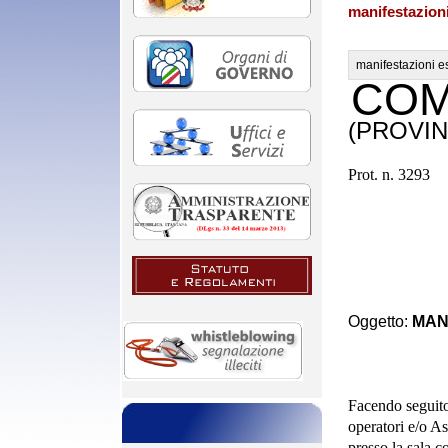
manifestazioni 
manifestazioni est
COM
(PROVIN
Prot. n
Oggetto:
MANI
Facendo seguito
operatori e/o As
presso la sala c