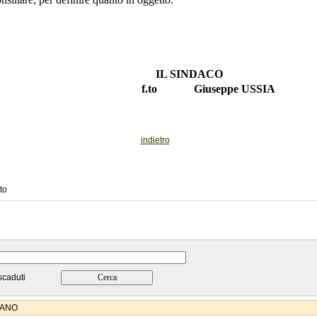
IL SINDACO
o Giuseppe USSIA
indietro
to
scaduti
IANO