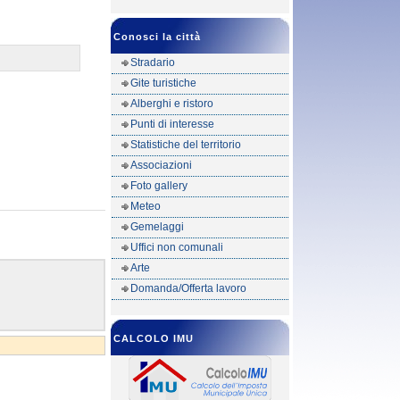
Conosci la città
Stradario
Gite turistiche
Alberghi e ristoro
Punti di interesse
Statistiche del territorio
Associazioni
Foto gallery
Meteo
Gemelaggi
Uffici non comunali
Arte
Domanda/Offerta lavoro
CALCOLO IMU