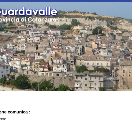
one comunica :
ente