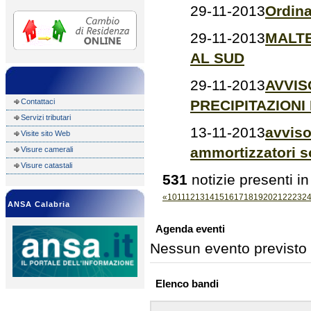
29-11-2013
Ordina
29-11-2013
MALTE
AL SUD
29-11-2013
AVVIS
Contattaci
PRECIPITAZIONI
Servizi tributari
13-11-2013
avviso
Visite sito Web
ammortizzatori so
Visure camerali
Visure catastali
531
notizie presenti in
«
10
11
12
13
14
15
16
17
18
19
20
21
22
23
2
ANSA Calabria
Agenda eventi
Nessun evento previsto
Elenco bandi