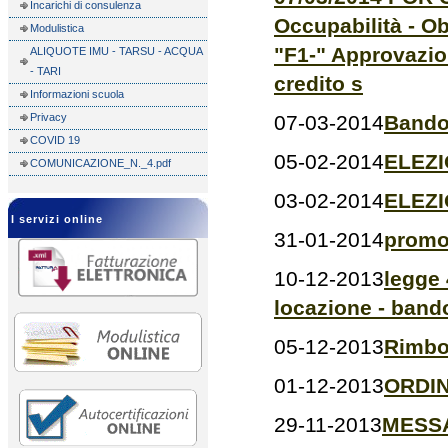
Incarichi di consulenza
Occupabilità - Ob
Modulistica
"F1-" Approvazio
ALIQUOTE IMU - TARSU - ACQUA
- TARI
credito s
Informazioni scuola
Privacy
07-03-2014
Bando
COVID 19
05-02-2014
ELEZI
COMUNICAZIONE_N._4.pdf
03-02-2014
ELEZI
I servizi online
31-01-2014
promoz
10-12-2013
legge 
locazione - band
05-12-2013
Rimbor
01-12-2013
ORDI
29-11-2013
MESS