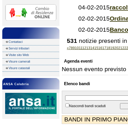
04-02-2015
raccol
02-02-2015
Ordin
02-02-2015
Banco
531
notizie presenti in
Contattaci
«
7
8
9
10
11
12
13
14
15
16
17
18
19
20
21
22
Servizi tributari
Visite sito Web
Agenda eventi
Visure camerali
Nessun evento previsto
Visure catastali
Elenco bandi
ANSA Calabria
Nascondi bandi scaduti
BANDI IN PRIMO PIA