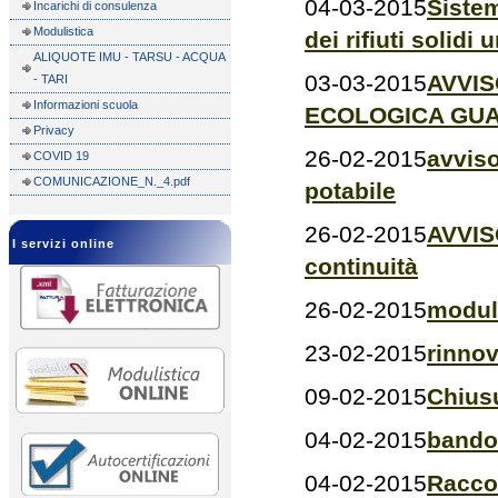
04-03-2015
Sistem
Incarichi di consulenza
Modulistica
dei rifiuti solidi
ALIQUOTE IMU - TARSU - ACQUA
03-03-2015
AVVIS
- TARI
Informazioni scuola
ECOLOGICA GU
Privacy
26-02-2015
avviso
COVID 19
COMUNICAZIONE_N._4.pdf
potabile
26-02-2015
AVVISO
I servizi online
continuità
26-02-2015
modul
23-02-2015
rinnov
09-02-2015
Chius
04-02-2015
bando 
04-02-2015
Raccol